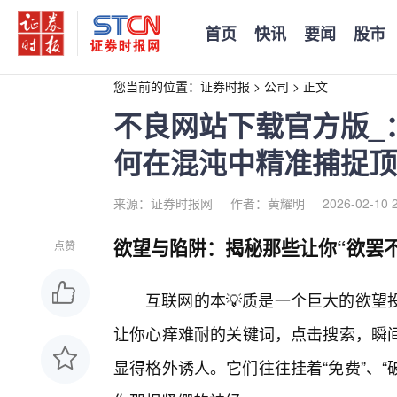
首页
快讯
要闻
股市
您当前的位置：
证券时报
>
公司
>
正文
不良网站下载官方版_
何在混沌中精准捕捉顶
来源：证券时报网
作者：黄耀明
2026-02-10 
欲望与陷阱：揭秘那些让你“欲罢
点赞
互联网的本💡质是一个巨大的欲望
让你心痒难耐的关键词，点击搜索，瞬
显得格外诱人。它们往往挂着“免费”、“