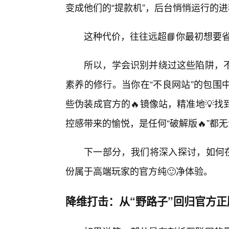
变成他们的“提款机”，后台悄悄运行的进
这种代价，往往远超📘你最初想要
所以，学会识别并绕过这些陷阱，
素养的修行。当你在“不良网站”的包围
些伪装成官方的🔥镜像站，精准地💡
控感带来的愉悦，是任何“破解版🔥”都
下一部分，我们将深入探讨，如何在
份属于高端玩家的官方纯🙂净体验。
降维打击：从“野路子”回归官方