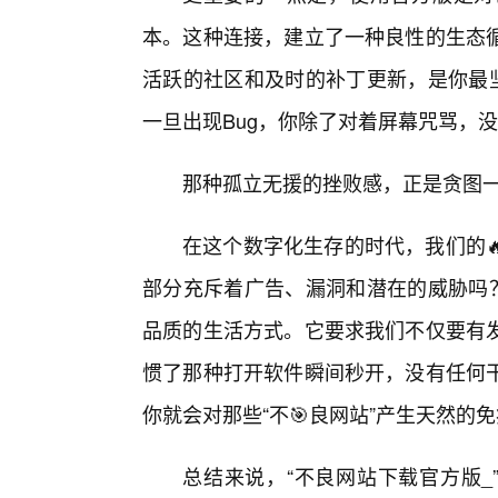
本。这种连接，建立了一种良性的生态
活跃的社区和及时的补丁更新，是你最坚
一旦出现Bug，你除了对着屏幕咒骂，
那种孤立无援的挫败感，正是贪图
在这个数字化生存的时代，我们的
部分充斥着广告、漏洞和潜在的威胁吗？
品质的生活方式。它要求我们不仅要有
惯了那种打开软件瞬间秒开，没有任何
你就会对那些“不🎯良网站”产生天然的
总结来说，“不良网站下载官方版_