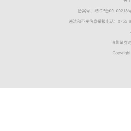
关
备案号：
粤ICP备09109218
违法和不良信息举报电话：0755-83
深圳证券
Copyright