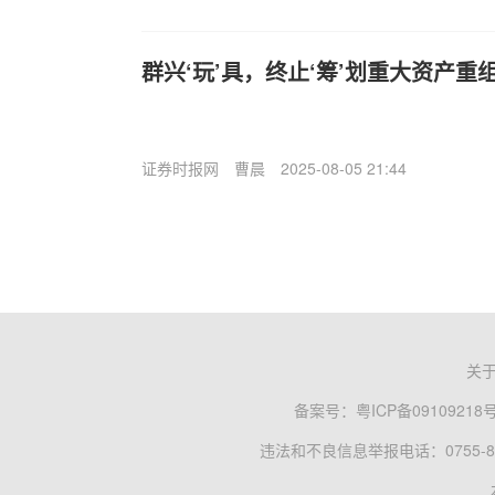
群兴‘玩’具，终止‘筹’划重大资产重
证券时报网
曹晨
2025-08-05 21:44
关
备案号：
粤ICP备09109218
违法和不良信息举报电话：0755-83