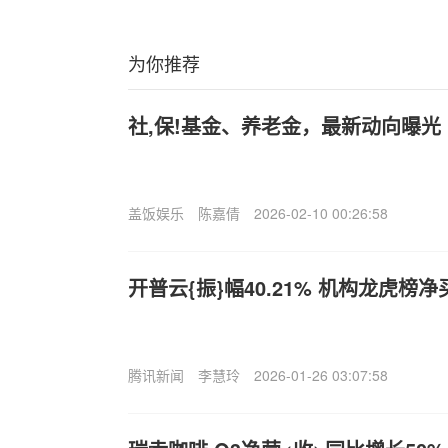
为你推荐
社,保!基金、养老金，最新动向曝光
盖饭娱乐
陈嘉倩
2026-02-10 00:26:58
开普云{振}幅40.21% 机构龙虎榜净买
腾讯新闻
李慧玲
2026-01-26 03:07:58