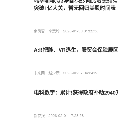
瑞幸咖啡,Q3净营<收>同比增长50
突破1亿大关，暂无回归美股时间表
南风窗
李慧玲
2026-01-30 01:22:58
A:I!把脉、VR逃生，服贸会保险展
未来网
赵少康
2026-02-07 04:24:58
电科数字：累计!获得政府补助2940
新京报
2026-02-01 17:23:58