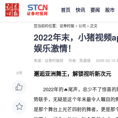
首页
快讯
要闻
股市
您当前的位置：
证券时报
>
公司
>
正文
2022年末，小猪视频
娱乐激情！
来源：证券时报网
作者：陈嘉倩
2026-02-10 
邂逅亚洲舞王，解锁视听新次元
点赞
2022年的🔥尾声，总少不了惊喜
势联手，无疑是这个年末最令人瞩目的
是那个舞台上光芒四射的舞者，更是那