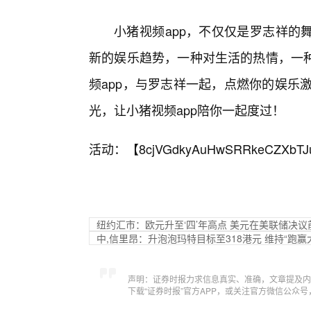
小猪视频app，不仅仅是罗志祥的
新的娱乐趋势，一种对生活的热情，一
频app，与罗志祥一起，点燃你的娱乐
光，让小猪视频app陪你一起度过！
活动：【
8cjVGdkyAuHwSRRkeCZXbTJ
纽约汇市：欧元升至‘四’年高点 美元在美联储决议
中,信里昂：升泡泡玛特目标至318港元 维持“跑赢
声明：证券时报力求信息真实、准确，文章提及内
下载“证券时报”官方APP，或关注官方微信公众