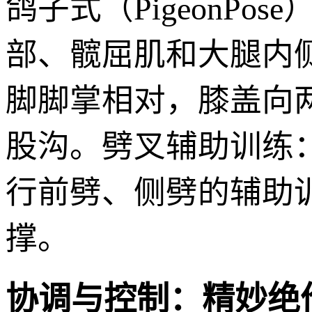
鸽子式（PigeonP
部、髋屈肌和大腿内侧。蝴
脚脚掌相对，膝盖向
股沟。劈叉辅助训练
行前劈、侧劈的辅助
撑。
协调与控制：精妙绝