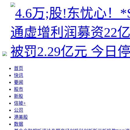
首页
快讯
要闻
股市
新股
信披+
公司
港美股
数据