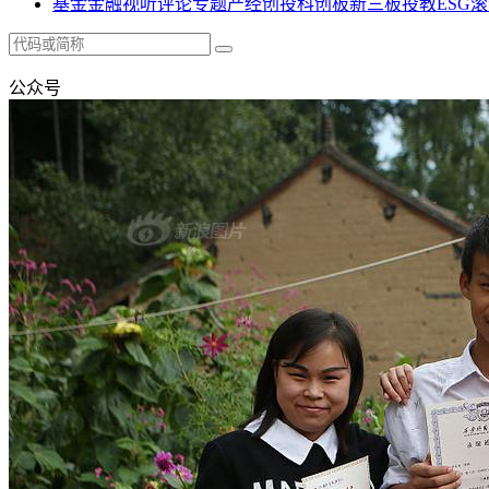
基金
金融
视听
评论
专题
产经
创投
科创板
新三板
投教
ESG
滚
公众号